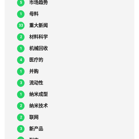
市场趋势
5
母料
1
重大新闻
33
材料科学
2
机械回收
1
医疗的
4
并购
1
流动性
3
纳米成型
1
纳米技术
2
联网
2
新产品
3