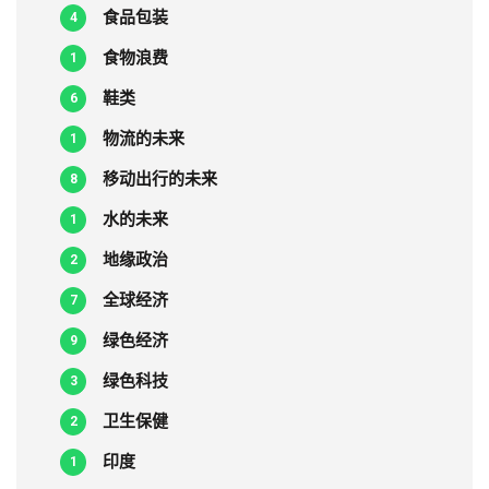
食品包装
4
食物浪费
1
鞋类
6
物流的未来
1
移动出行的未来
8
水的未来
1
地缘政治
2
全球经济
7
绿色经济
9
绿色科技
3
卫生保健
2
印度
1