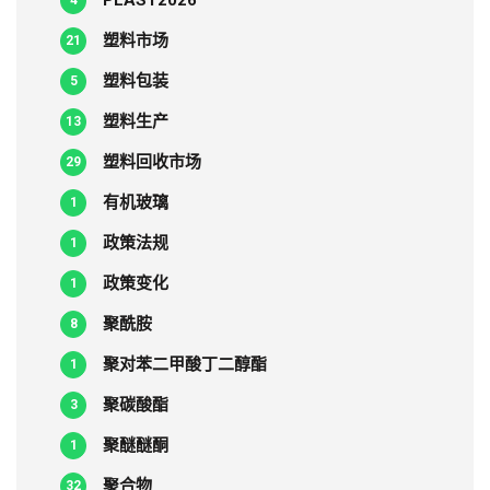
PLAST2026
4
塑料市场
21
塑料包装
5
塑料生产
13
塑料回收市场
29
有机玻璃
1
政策法规
1
政策变化
1
聚酰胺
8
聚对苯二甲酸丁二醇酯
1
聚碳酸酯
3
聚醚醚酮
1
聚合物
32