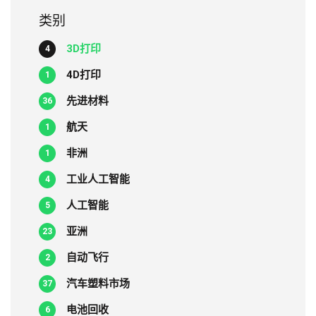
类别
3D打印
4
4D打印
1
先进材料
36
航天
1
非洲
1
工业人工智能
4
人工智能
5
亚洲
23
自动飞行
2
汽车塑料市场
37
电池回收
6