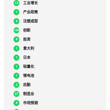
工业增长
13
产业政策
1
注塑成型
4
创新
104
投资
8
意大利
1
日本
1
轻量化
1
锂电池
1
后勤
2
制造业
27
市场预测
8