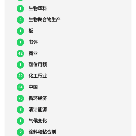
生物塑料
1
生物聚合物生产
4
板
1
书评
1
商业
42
碳信用额
1
化工行业
29
中国
34
循环经济
75
清洁能源
3
气候变化
1
涂料和粘合剂
2