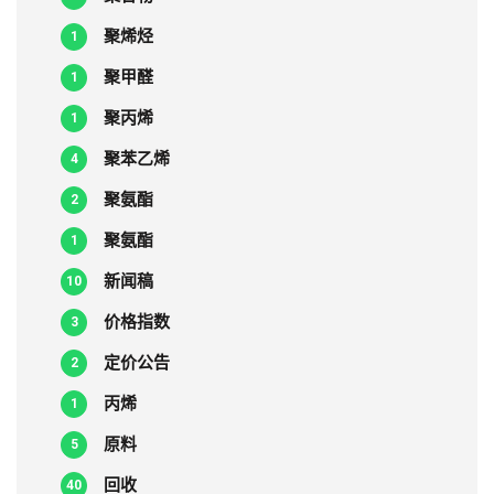
聚烯烃
1
聚甲醛
1
聚丙烯
1
聚苯乙烯
4
聚氨酯
2
聚氨酯
1
新闻稿
10
价格指数
3
定价公告
2
丙烯
1
原料
5
回收
40