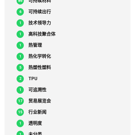
可持续材料
86
可持续出行
6
技术领导力
1
高科技聚合体
1
热管理
1
热化学转化
1
热塑性塑料
5
TPU
2
可追溯性
1
贸易展览会
17
行业新闻
15
透明度
1
未分类
1