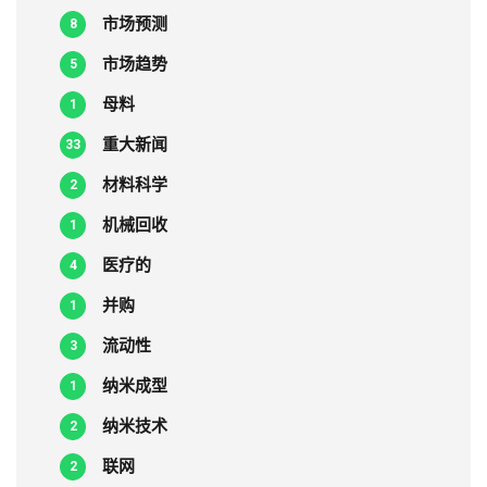
市场预测
8
市场趋势
5
母料
1
重大新闻
33
材料科学
2
机械回收
1
医疗的
4
并购
1
流动性
3
纳米成型
1
纳米技术
2
联网
2