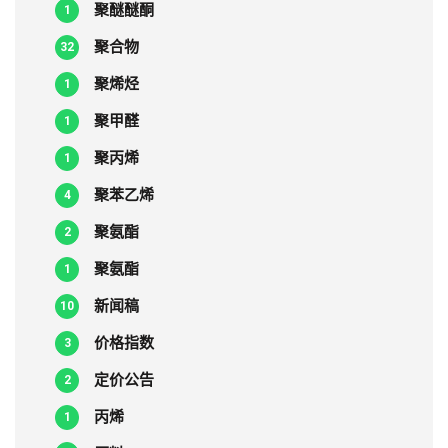
聚醚醚酮
1
聚合物
32
聚烯烃
1
聚甲醛
1
聚丙烯
1
聚苯乙烯
4
聚氨酯
2
聚氨酯
1
新闻稿
10
价格指数
3
定价公告
2
丙烯
1