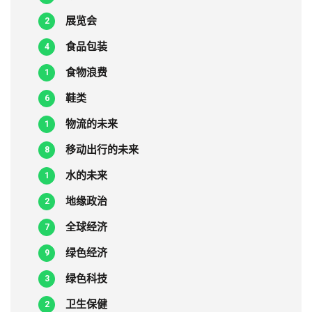
展览会
2
食品包装
4
食物浪费
1
鞋类
6
物流的未来
1
移动出行的未来
8
水的未来
1
地缘政治
2
全球经济
7
绿色经济
9
绿色科技
3
卫生保健
2