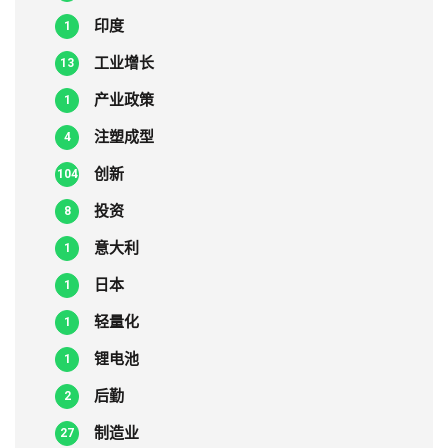
印度
1
工业增长
13
产业政策
1
注塑成型
4
创新
104
投资
8
意大利
1
日本
1
轻量化
1
锂电池
1
后勤
2
制造业
27