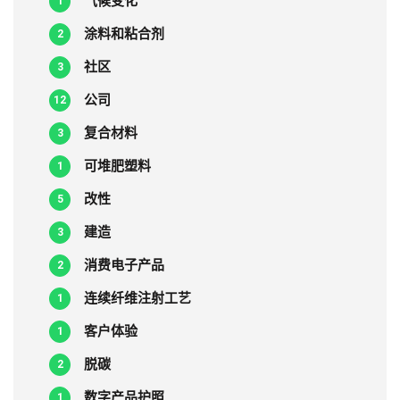
气候变化
1
涂料和粘合剂
2
社区
3
公司
12
复合材料
3
可堆肥塑料
1
改性
5
建造
3
消费电子产品
2
连续纤维注射工艺
1
客户体验
1
脱碳
2
数字产品护照
1