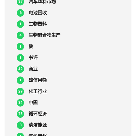
汽车塑料市场
37
电池回收
6
生物塑料
1
生物聚合物生产
4
板
1
书评
1
商业
42
碳信用额
1
化工行业
29
中国
34
循环经济
75
清洁能源
3