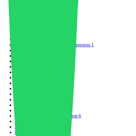
Beschichtungen und Klebstoffe
2
Gemeinschaft
3
Firmen
12
Verbundwerkstoffe
3
Kompostierbarer Kunststoff
1
Compounding
5
Konstruktion
3
Unterhaltungselektronik
2
Kontinuierlicher Faserinjektionsprozess
1
Kundenerfahrung
1
Dekarbonisierung
2
Digitale Produktpässe
1
Digitale Transformation
3
Wirtschaft
7
Elektrofahrzeug
16
Elektrifizierung
2
Elektroniksektor
8
Energie & Umwelt
12
Technische Polymere
8
Technische Kunststoffe
22
Umfeld
8
Umwelt- und Abfallmanagement
6
ESG
1
EU-Industrie
8
Messen
2