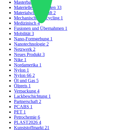
Masterbatch
1
Materielle Nachrichten
33
Materialwissenschaft
2
Mechanisches Recycling
1
Medizinisch
4
Fusionen und Übernahmen
1
Mobilität
3
Nano-Formgebung
1
Nanotechnologie
2
Netzwerk
2
Neues Produkt
3
Nike
1
Nordamerika
1
Nylon
1
Nylon 66
2
Öl und Gas
5
Ölpreis
1
Verpackung
4
Lackbeschichtung
1
Partnerschaft
2
PCABS
1
PET
1
Petrochemie
6
PLAST2026
4
Kunststoffmarkt
21