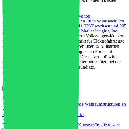
Design der Batteriepacks bleibt für Hersteller, die den nächsten
Schritt machen wollen, ein Hindernis.
Mehr lesen
Elektrofahrzeug
,
Energie & Umwelt
,
Innovation
Die Fahrzeugelektrifizierungsbranche wird bis 2034 voraussichtlich
mit einer jährlichen Wachstumsrate von 8,41 TP3T wachsen und 205
Milliarden US-Dollar überschreiten | Future Market Insights, Inc.
Deutsche Automobilhersteller, angeführt vom Volkswagen-Konzern,
machen erhebliche Fortschritte auf dem Markt für Elektrofahrzeuge
(EV) und planen, in den nächsten drei Jahren über 45 Milliarden
US-Dollar zu investieren, um den technologischen Fortschritt
voranzutreiben und den Sektor zu stärken. Dieser Vorstoß wird
durch eine aktuelle Regierungsinitiative weiter unterstützt, bei der
der Premierminister des Landes eine ... ankündigte.
Mehr lesen
1
2
Nahe
Kürzliche Posts
31. Juli 2026
4D-gedrucktes PEEK treibt selbstentfaltende Weltraumstrukturen an
28. Juli 2026
Kunststoffe im Elektro- und Elektronikmarkt
23. Juli 2026
Die wichtigsten Innovationen im Bereich Kunststoffe, die unsere