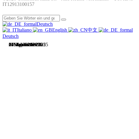
IT12913100157
Deutsch
Italiano
English
中文
Deutsch
5. Mai 2026
1. Mai 2026
21. April 2026
17. April 2026
27. Februar 2026
3. November 2025
10. September 2025
7. September 2025
14. Februar 2025
09. Januar 2025