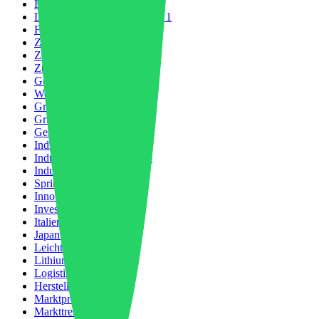
Lebensmittelverpackung
4
Lebensmittelverschwendung
1
Fußbekleidung
6
Zukunft der Logistik
1
Zukunft der Mobilität
8
Zukunft des Wassers
1
Geopolitik
2
Weltwirtschaft
7
Grüne Wirtschaft
9
Grüne Technologie
3
Gesundheitspflege
2
Indien
1
Industrielles Wachstum
13
Industriepolitik
1
Spritzguss
4
Innovation
104
Investitionen
8
Italien
1
Japan
1
Leichtbau
1
Lithiumbatterie
1
Logistik
2
Herstellung
27
Marktprognose
8
Markttrends
5