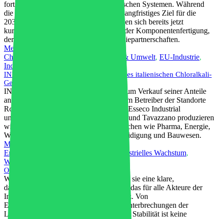
fortschrittlichen Materialien und technischen Systemen. Während
die kommerzielle Stromerzeugung ein langfristiges Ziel für die
2030er- und 2040er-Jahre bleibt, eröffnen sich bereits jetzt
kurzfristige Geschäftsmöglichkeiten in der Komponentenfertigung,
der Testinfrastruktur und bei Technologiepartnerschaften.
Mehr lesen
Chemische Industrie
,
Firmen
,
Energie & Umwelt
,
EU-Industrie
,
Industrielles Wachstum
,
Lieferkette
INEOS Inovyn stimmt dem Verkauf seines italienischen Chloralkali-
Geschäfts an Esseco Industrial zu.
INEOS Inovyn hat eine Vereinbarung zum Verkauf seiner Anteile
an INOVYN Produzione Italia SpA, dem Betreiber der Standorte
Rosignano und Tavazzano in Italien, an Esseco Industrial
unterzeichnet. Die Standorte Rosignano und Tavazzano produzieren
wichtige Chemikalien für kritische Branchen wie Pharma, Energie,
Wasseraufbereitung, Lebensmittel, Verteidigung und Bauwesen.
Mehr lesen
Energie & Umwelt
,
Weltwirtschaft
,
Industrielles Wachstum
,
Widerstandsfähigkeit
,
Lieferkette
OECD-Zwischenausblick zur Wirtschaft
Wir teilen diese OECD-Publikation, weil sie eine klare,
datenbasierte Sicht auf ein Thema bietet, das für alle Akteure der
Industrie immer wichtiger wird: Resilienz. Von
Energiepreisschwankungen bis hin zu Unterbrechungen der
Lieferketten – die Botschaft ist eindeutig: Stabilität ist keine