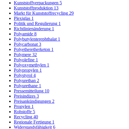
Kunststoffverpackungen
5
Kunststoffproduktion
13
Markt für Kunststoffrecycling
29
Plexiglas
1
Politik und Regulierung
1
Richtlinienänderung
1
Polyamide
8
Polybutylenterephthalat
1
Polycarbonat
3
Polyetheretherketon
1
Polymere
32
Polyolefine
1
Polyoxymethylen
1
Polypropylen
1
Polystyrol
4
Polyurethan
2
Polyurethane
1
Pressemitteilung
10
Preisindizes
3
Preisankündigungen
2
Propylen
1
Rohstoffe
5
Recycling
40
Regionale Fertigung
1
Widerstandsfähigkeit
6