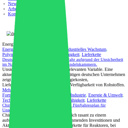
News
Arbeiten Sie mit uns
Kontakte
Deutsch
Energie & Umwelt
Energie & Umwelt
,
EU-Industrie
,
Industrielles Wachstum
,
Polymere
,
Rohstoffe
,
Widerstandsfähigkeit
,
Lieferkette
Deutsche Exporte werden in diesem Jahr aufgrund der Unsicherheit
im Nahen Osten stagnieren, so die Handelskammern.
Unsicherheit wird zu einer geschäftsrelevanten Variable. Eine
aktuelle Umfrage unter international tätigen deutschen Unternehmen
zeigt wachsende Besorgnis über Energiekosten,
Lieferkettenunterbrechungen und die Verfügbarkeit von Rohstoffen.
Mehr lesen
Fortschrittliche Materialien
,
KI in der Industrie
,
Energie & Umwelt
,
Technische Kunststoffe
,
Widerstandsfähigkeit
,
Lieferkette
Chinas Kernfusionssektor: Was der 15. Fünfjahresplan für
Unternehmen und Investoren bedeutet
Chinas Kernfusionssektor entwickelt sich rasant zu einem
aufstrebenden Industriemarkt mit zunehmenden Investitionen und
Aktivitäten entlang der gesamten Lieferkette für Reaktoren, bei