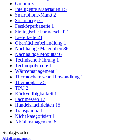
Gummi
3
Intelligente Materialien
15
Smartphone-Markt
2
Solarenergie
1
Festkörperbatterie
1
Strategische Partnerschaft
1
Lieferkette
21
Oberflächenbehandlung
1
Nachhaltige Materialien
86
Nachhaltige Mobilität
6
Technische Führung
1
Technopolymere
1
Wärmemanagement
1
Thermochemische Umwandlung
1
Thermoplaste
5
TPU
2
Rückverfolgbarkeit
1
Fachmessen
17
Handelsnachrichten
15
Transparenz
1
Nicht kategorisiert
1
Abfallmanagement
6
Schlagwörter
Abfallmanagement