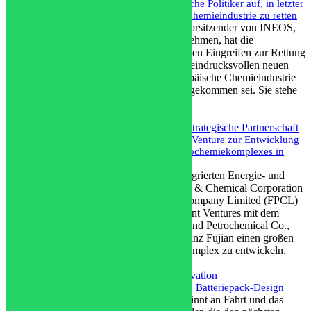
INEOS-CEO Jim Ratcliffe fordert europäische Politiker auf, in letzter
Minute einzugreifen, um die europäische Chemieindustrie zu retten
Sir Jim Ratcliffe, Gründer und Vorstandsvorsitzender von INEOS,
einem der weltweit größten Chemieunternehmen, hat die
europäischen Politiker zu einem kurzfristigen Eingreifen zur Rettung
der Chemieindustrie aufgerufen. In einem eindrucksvollen neuen
Interview erklärt Sir Jim, dass für die europäische Chemieindustrie
nun endlich der Moment der Abrechnung gekommen sei. Sie stehe
an einem Wendepunkt...
Mehr lesen
China
,
Energie & Umwelt
,
Petrochemie
,
Strategische Partnerschaft
Aramco, Sinopec und FPCL gründen Joint Venture zur Entwicklung
eines groß angelegten Raffinerie- und Petrochemiekomplexes in
China
Aramco, eines der weltweit führenden integrierten Energie- und
Chemieunternehmen, die China Petroleum & Chemical Corporation
(Sinopec) und die Fujian Petrochemical Company Limited (FPCL)
gaben heute die Gründung eines neuen Joint Ventures mit dem
Namen Fujian Sinopec Aramco Refining and Petrochemical Co.,
Ltd. bekannt, um in der chinesischen Provinz Fujian einen großen
integrierten Raffinerie- und Petrochemiekomplex zu entwickeln.
Mehr lesen
Elektrofahrzeug
,
Energie & Umwelt
,
Innovation
Überwindung der Herausforderungen beim Batteriepack-Design
Der Markt für Elektrofahrzeuge (EV) gewinnt an Fahrt und das