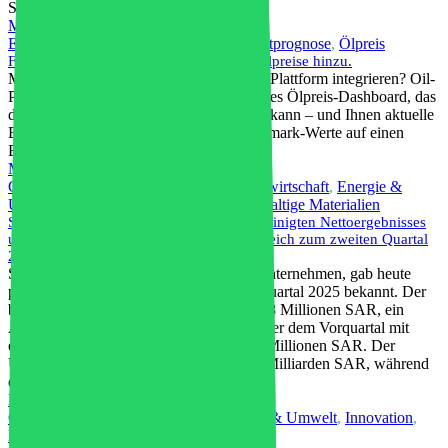
Selbstverständlichkeit mehr.
Mehr lesen
Energie & Umwelt
,
Weltwirtschaft
,
Marktprognose
,
Ölpreis
Fügen Sie Ihrer Website kostenlos Live-Ölpreise hinzu.
Möchten Sie Echtzeit-Rohöldaten in Ihre Plattform integrieren? Oil-
Price.net bietet ein kostenloses, anpassbares Ölpreis-Dashboard, das
direkt in Ihre Website eingebettet werden kann – und Ihnen aktuelle
Brent-, WTI- und andere wichtige Benchmark-Werte auf einen
Blick liefert.
Mehr lesen
Geschäft
,
Chemische Industrie
,
Kreislaufwirtschaft
,
Energie &
Umwelt
,
Innovation
,
Petrochemie
,
Nachhaltige Materialien
SABIC verzeichnet einen Anstieg des bereinigten Nettoergebnisses
um 451.030 Billionen US-Dollar im Vergleich zum zweiten Quartal
2025.
SABIC, ein weltweit führendes Chemieunternehmen, gab heute
positive Finanzergebnisse für das dritte Quartal 2025 bekannt. Der
bereinigte Nettogewinn belief sich auf 698 Millionen SAR, ein
Anstieg um 451 Milliarden SAR gegenüber dem Vorquartal mit
einem bereinigten Nettogewinn von 484 Millionen SAR. Der
Umsatz erreichte im dritten Quartal 34,3 Milliarden SAR, während
das Absatzvolumen stieg….
Mehr lesen
Chemische Industrie
,
Wirtschaft
,
Energie & Umwelt
,
Innovation
,
Herstellung
,
Richtlinienänderung