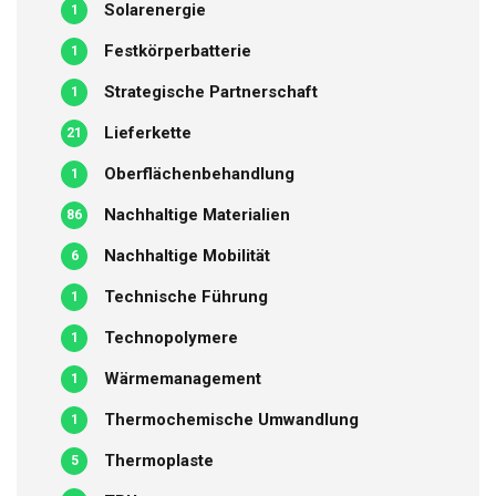
Solarenergie
1
Festkörperbatterie
1
Strategische Partnerschaft
1
Lieferkette
21
Oberflächenbehandlung
1
Nachhaltige Materialien
86
Nachhaltige Mobilität
6
Technische Führung
1
Technopolymere
1
Wärmemanagement
1
Thermochemische Umwandlung
1
Thermoplaste
5