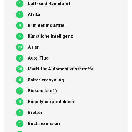
Luft- und Raumfahrt
1
Afrika
1
KI in der Industrie
4
Künstliche Intelligenz
5
Asien
23
Auto-Flug
2
Markt für Automobilkunststoffe
36
Batterierecycling
6
Biokunststoffe
1
Biopolymerproduktion
4
Bretter
1
Buchrezension
1