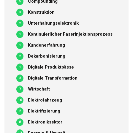
Compounding
5
Konstruktion
3
Unterhaltungselektronik
2
Kontinuierlicher Faserinjektionsprozess
1
Kundenerfahrung
1
Dekarbonisierung
2
Digitale Produktpässe
1
Digitale Transformation
3
Wirtschaft
7
Elektrofahrzeug
16
Elektrifizierung
2
Elektroniksektor
8