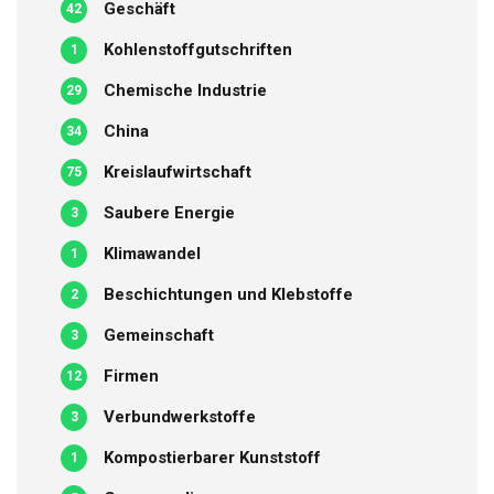
Geschäft
42
Kohlenstoffgutschriften
1
Chemische Industrie
29
China
34
Kreislaufwirtschaft
75
Saubere Energie
3
Klimawandel
1
Beschichtungen und Klebstoffe
2
Gemeinschaft
3
Firmen
12
Verbundwerkstoffe
3
Kompostierbarer Kunststoff
1