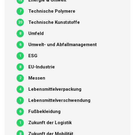
Energie & Umwelt
12
Technische Polymere
7
Technische Kunststoffe
20
Umfeld
8
Umwelt- und Abfallmanagement
6
ESG
1
EU-Industrie
8
Messen
2
Lebensmittelverpackung
4
Lebensmittelverschwendung
1
Fußbekleidung
6
Zukunft der Logistik
1
Zukunft der Mobilität
8