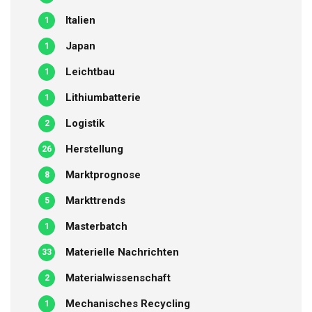
Italien
1
Japan
1
Leichtbau
1
Lithiumbatterie
1
Logistik
2
Herstellung
26
Marktprognose
8
Markttrends
5
Masterbatch
1
Materielle Nachrichten
33
Materialwissenschaft
2
Mechanisches Recycling
1