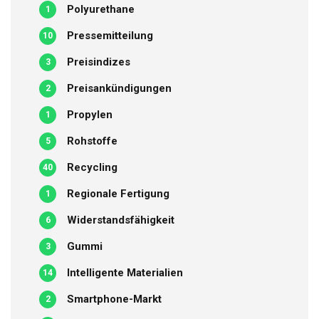
Polyurethane
1
Pressemitteilung
10
Preisindizes
3
Preisankündigungen
2
Propylen
1
Rohstoffe
5
Recycling
40
Regionale Fertigung
1
Widerstandsfähigkeit
6
Gummi
3
Intelligente Materialien
14
Smartphone-Markt
2