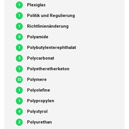
Plexiglas
1
Politik und Regulierung
1
Richtlinienänderung
1
Polyamide
8
Polybutylenterephthalat
1
Polycarbonat
3
Polyetheretherketon
1
Polymere
32
Polyolefine
1
Polypropylen
1
Polystyrol
4
Polyurethan
2