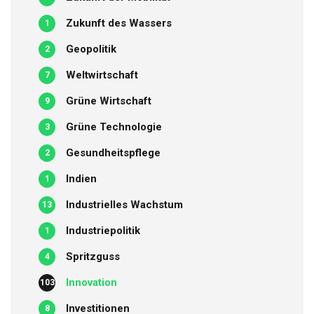
Zukunft des Wassers
1
Geopolitik
2
Weltwirtschaft
7
Grüne Wirtschaft
9
Grüne Technologie
3
Gesundheitspflege
2
Indien
1
Industrielles Wachstum
13
Industriepolitik
1
Spritzguss
4
Innovation
103
Investitionen
8