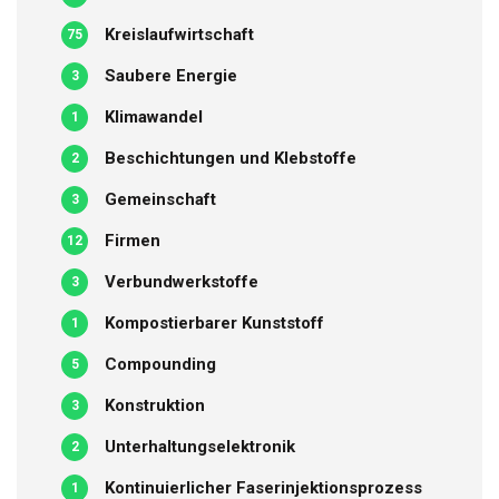
Kreislaufwirtschaft
75
Saubere Energie
3
Klimawandel
1
Beschichtungen und Klebstoffe
2
Gemeinschaft
3
Firmen
12
Verbundwerkstoffe
3
Kompostierbarer Kunststoff
1
Compounding
5
Konstruktion
3
Unterhaltungselektronik
2
Kontinuierlicher Faserinjektionsprozess
1