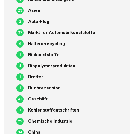
Asien
23
Auto-Flug
2
Markt für Automobilkunststoffe
37
Batterierecycling
6
Biokunststoffe
1
Biopolymerproduktion
4
Bretter
1
Buchrezension
1
Geschäft
42
Kohlenstoffgutschriften
1
Chemische Industrie
29
China
34