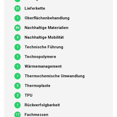
Lieferkette
21
Oberflächenbehandlung
1
Nachhaltige Materialien
86
Nachhaltige Mobilität
6
Technische Führung
1
Technopolymere
1
Wärmemanagement
1
Thermochemische Umwandlung
1
Thermoplaste
5
TPU
2
Rückverfolgbarkeit
1
Fachmessen
17