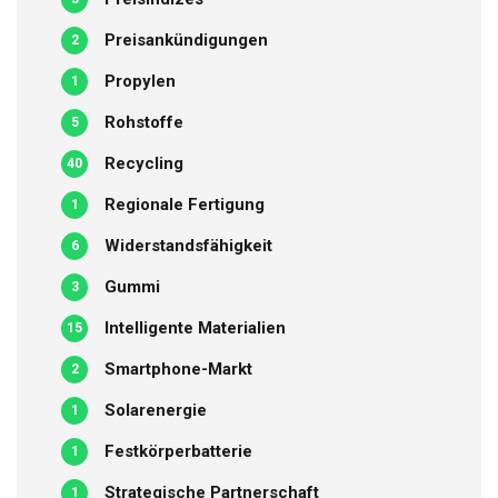
Preisankündigungen
2
Propylen
1
Rohstoffe
5
Recycling
40
Regionale Fertigung
1
Widerstandsfähigkeit
6
Gummi
3
Intelligente Materialien
15
Smartphone-Markt
2
Solarenergie
1
Festkörperbatterie
1
Strategische Partnerschaft
1