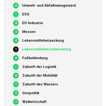
Umwelt- und Abfallmanagement
6
ESG
1
EU-Industrie
8
Messen
2
Lebensmittelverpackung
4
Lebensmittelverschwendung
1
Fußbekleidung
6
Zukunft der Logistik
1
Zukunft der Mobilität
8
Zukunft des Wassers
1
Geopolitik
2
Weltwirtschaft
7