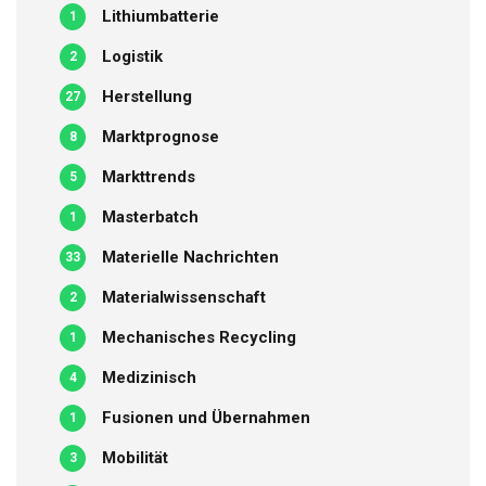
Lithiumbatterie
1
Logistik
2
Herstellung
27
Marktprognose
8
Markttrends
5
Masterbatch
1
Materielle Nachrichten
33
Materialwissenschaft
2
Mechanisches Recycling
1
Medizinisch
4
Fusionen und Übernahmen
1
Mobilität
3