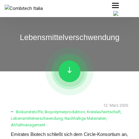
Lebensmittelverschwendung
12. März 2026
Biokunststoffe
,
Biopolymerproduktion
,
Kreislaufwirtschaft
,
Lebensmittelverschwendung
,
Nachhaltige Materialien
,
Abfallmanagement
Emirates Biotech schließt sich dem Circle-Konsortium an,