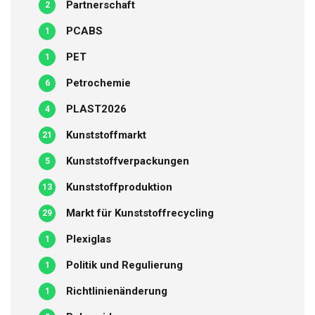
Partnerschaft
2
PCABS
1
PET
1
Petrochemie
6
PLAST2026
4
Kunststoffmarkt
21
Kunststoffverpackungen
5
Kunststoffproduktion
13
Markt für Kunststoffrecycling
29
Plexiglas
1
Politik und Regulierung
1
Richtlinienänderung
1