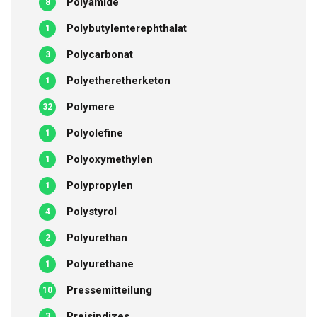
Polyamide
8
Polybutylenterephthalat
1
Polycarbonat
3
Polyetheretherketon
1
Polymere
32
Polyolefine
1
Polyoxymethylen
1
Polypropylen
1
Polystyrol
4
Polyurethan
2
Polyurethane
1
Pressemitteilung
10
Preisindizes
3