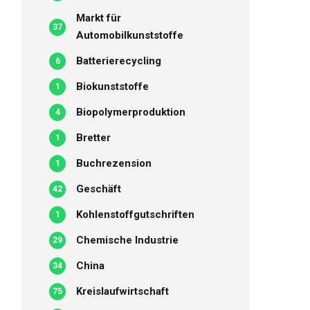
Markt für
37
Automobilkunststoffe
Batterierecycling
6
Biokunststoffe
1
Biopolymerproduktion
4
Bretter
1
Buchrezension
1
Geschäft
42
Kohlenstoffgutschriften
1
Chemische Industrie
29
China
34
Kreislaufwirtschaft
75