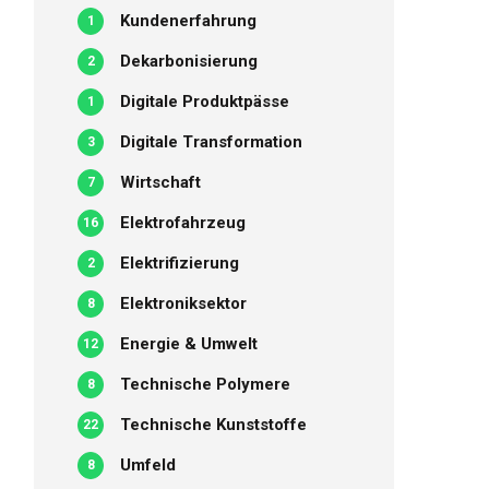
Kundenerfahrung
1
Dekarbonisierung
2
Digitale Produktpässe
1
Digitale Transformation
3
Wirtschaft
7
Elektrofahrzeug
16
Elektrifizierung
2
Elektroniksektor
8
Energie & Umwelt
12
Technische Polymere
8
Technische Kunststoffe
22
Umfeld
8