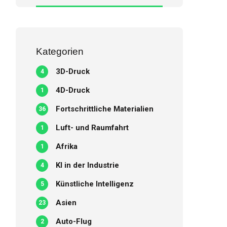
Kategorien
3D-Druck
4
4D-Druck
1
Fortschrittliche Materialien
36
Luft- und Raumfahrt
1
Afrika
1
KI in der Industrie
4
Künstliche Intelligenz
5
Asien
23
Auto-Flug
2