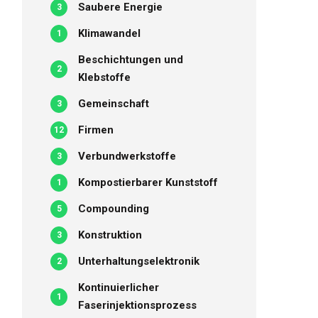
Saubere Energie
3
Klimawandel
1
Beschichtungen und
2
Klebstoffe
Gemeinschaft
3
Firmen
12
Verbundwerkstoffe
3
Kompostierbarer Kunststoff
1
Compounding
5
Konstruktion
3
Unterhaltungselektronik
2
Kontinuierlicher
1
Faserinjektionsprozess