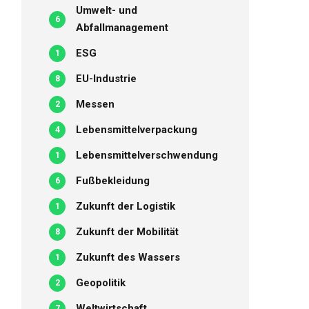
Umwelt- und
6
Abfallmanagement
ESG
1
EU-Industrie
8
Messen
2
Lebensmittelverpackung
4
Lebensmittelverschwendung
1
Fußbekleidung
6
Zukunft der Logistik
1
Zukunft der Mobilität
8
Zukunft des Wassers
1
Geopolitik
2
Weltwirtschaft
7