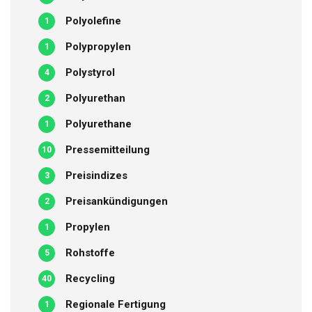
Polyolefine
1
Polypropylen
1
Polystyrol
4
Polyurethan
2
Polyurethane
1
Pressemitteilung
10
Preisindizes
3
Preisankündigungen
2
Propylen
1
Rohstoffe
5
Recycling
40
Regionale Fertigung
1