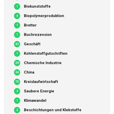
Biokunststoffe
1
Biopolymerproduktion
4
Bretter
1
Buchrezension
1
Geschäft
42
Kohlenstoffgutschriften
1
Chemische Industrie
29
China
34
Kreislaufwirtschaft
75
Saubere Energie
3
Klimawandel
1
Beschichtungen und Klebstoffe
2