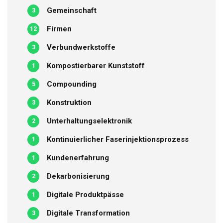
Gemeinschaft
3
Firmen
12
Verbundwerkstoffe
3
Kompostierbarer Kunststoff
1
Compounding
5
Konstruktion
3
Unterhaltungselektronik
2
Kontinuierlicher Faserinjektionsprozess
1
Kundenerfahrung
1
Dekarbonisierung
2
Digitale Produktpässe
1
Digitale Transformation
3