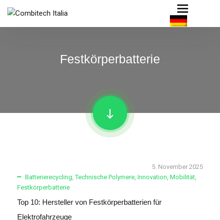
Festkörperbatterie
5. November 2025
Batterierecycling
,
Technische Polymere
,
Innovation
,
Mobilität
,
Festkörperbatterie
Top 10: Hersteller von Festkörperbatterien für
Elektrofahrzeuge