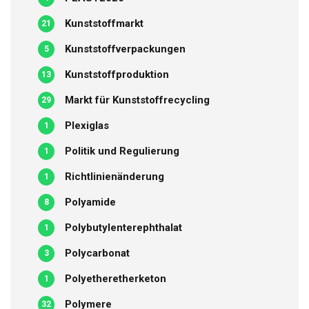
Kunststoffmarkt
21
Kunststoffverpackungen
5
Kunststoffproduktion
13
Markt für Kunststoffrecycling
29
Plexiglas
1
Politik und Regulierung
1
Richtlinienänderung
1
Polyamide
8
Polybutylenterephthalat
1
Polycarbonat
3
Polyetheretherketon
1
Polymere
32