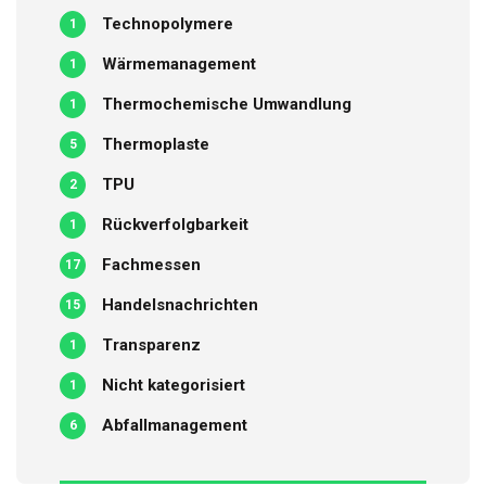
Technopolymere
1
Wärmemanagement
1
Thermochemische Umwandlung
1
Thermoplaste
5
TPU
2
Rückverfolgbarkeit
1
Fachmessen
17
Handelsnachrichten
15
Transparenz
1
Nicht kategorisiert
1
Abfallmanagement
6