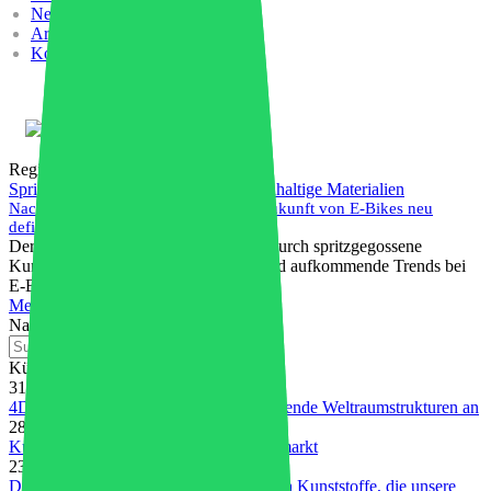
News
Arbeiten Sie mit uns
Kontakte
Deutsch
Regionale Fertigung
Spritzguss
,
Regionale Fertigung
,
Nachhaltige Materialien
Nachhaltige Kunststoffe können die Zukunft von E-Bikes neu
definieren
Der Ersatz von Stahl und Aluminium durch spritzgegossene
Kunststoffe und lokale Lieferketten sind aufkommende Trends bei
E-Bike-Herstellern.
Mehr lesen
Nahe
Kürzliche Posts
31. Juli 2026
4D-gedrucktes PEEK treibt selbstentfaltende Weltraumstrukturen an
28. Juli 2026
Kunststoffe im Elektro- und Elektronikmarkt
23. Juli 2026
Die wichtigsten Innovationen im Bereich Kunststoffe, die unsere