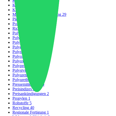
Kunststoffmarkt
21
Kunststoffverpackungen
5
Kunststoffproduktion
13
Markt für Kunststoffrecycling
29
Plexiglas
1
Politik und Regulierung
1
Richtlinienänderung
1
Polyamide
8
Polybutylenterephthalat
1
Polycarbonat
3
Polyetheretherketon
1
Polymere
32
Polyolefine
1
Polyoxymethylen
1
Polypropylen
1
Polystyrol
4
Polyurethan
2
Polyurethane
1
Pressemitteilung
10
Preisindizes
3
Preisankündigungen
2
Propylen
1
Rohstoffe
5
Recycling
40
Regionale Fertigung
1