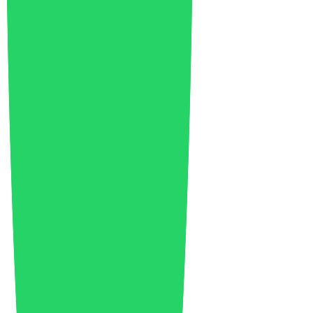
Lebensmittelverpackung
4
Lebensmittelverschwendung
1
Fußbekleidung
6
Zukunft der Logistik
1
Zukunft der Mobilität
8
Zukunft des Wassers
1
Geopolitik
2
Weltwirtschaft
7
Grüne Wirtschaft
9
Grüne Technologie
3
Gesundheitspflege
2
Indien
1
Industrielles Wachstum
13
Industriepolitik
1
Spritzguss
4
Innovation
104
Investitionen
8
Italien
1
Japan
1
Leichtbau
1
Lithiumbatterie
1
Logistik
2
Herstellung
27
Marktprognose
8
Markttrends
5