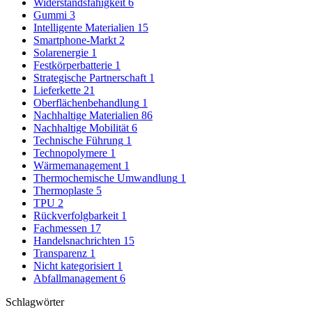
Widerstandsfähigkeit
6
Gummi
3
Intelligente Materialien
15
Smartphone-Markt
2
Solarenergie
1
Festkörperbatterie
1
Strategische Partnerschaft
1
Lieferkette
21
Oberflächenbehandlung
1
Nachhaltige Materialien
86
Nachhaltige Mobilität
6
Technische Führung
1
Technopolymere
1
Wärmemanagement
1
Thermochemische Umwandlung
1
Thermoplaste
5
TPU
2
Rückverfolgbarkeit
1
Fachmessen
17
Handelsnachrichten
15
Transparenz
1
Nicht kategorisiert
1
Abfallmanagement
6
Schlagwörter