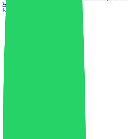
Welt verändert haben
Kategorien
3D-Druck
4
4D-Druck
1
Fortschrittliche Materialien
36
Luft- und Raumfahrt
1
Afrika
1
KI in der Industrie
4
Künstliche Intelligenz
5
Asien
23
Auto-Flug
2
Markt für Automobilkunststoffe
37
Batterierecycling
6
Biokunststoffe
1
Biopolymerproduktion
4
Bretter
1
Buchrezension
1
Geschäft
42
Kohlenstoffgutschriften
1
Chemische Industrie
29
China
34
Kreislaufwirtschaft
75
Saubere Energie
3
Klimawandel
1