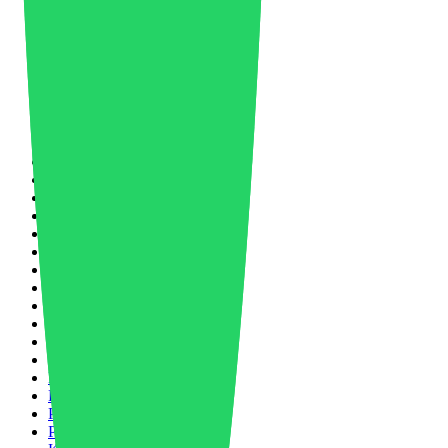
Masterbatch
1
Materielle Nachrichten
33
Materialwissenschaft
2
Mechanisches Recycling
1
Medizinisch
4
Fusionen und Übernahmen
1
Mobilität
3
Nano-Formgebung
1
Nanotechnologie
2
Netzwerk
2
Neues Produkt
3
Nike
1
Nordamerika
1
Nylon
1
Nylon 66
2
Öl und Gas
5
Ölpreis
1
Verpackung
4
Lackbeschichtung
1
Partnerschaft
2
PCABS
1
PET
1
Petrochemie
6
PLAST2026
4