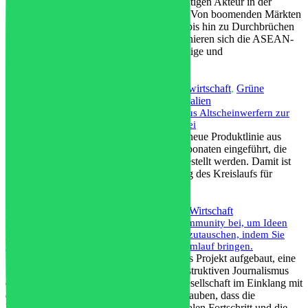
Südostasien entwickelt sich zu einem wichtigen Akteur in der
globalen Kunststoff-Wertschöpfungskette. Von boomenden Märkten
für Elektrofahrzeuge und Medizintechnik bis hin zu Durchbrüchen
bei Biokunststoffen und Recycling positionieren sich die ASEAN-
Länder als Innovationszentren für nachhaltige und
widerstandsfähige Lieferketten.
Mehr lesen
Markt für Automobilkunststoffe
,
Kreislaufwirtschaft
,
Grüne
Wirtschaft
,
Innovation
,
Nachhaltige Materialien
Covestro trägt mit recycelten Materialien aus Altscheinwerfern zur
Kreislaufwirtschaft im Automobilbereich bei
Der Werkstoffhersteller Covestro hat eine neue Produktlinie aus
Post-Consumer-Recycling (PCR)-Polycarbonaten eingeführt, die
aus ausgedienten Autoscheinwerfern hergestellt werden. Damit ist
ein weiterer Meilenstein bei der Schließung des Kreislaufs für
Automobilwerkstoffe erreicht.
Mehr lesen
Kreislaufwirtschaft
,
Gemeinschaft
,
Grüne Wirtschaft
Treten Sie der EconomiaCircolare.com-Community bei, um Ideen
und Praktiken eines neuen Paradigmas auszutauschen, indem Sie
Informationen zunehmend und besser in Umlauf bringen.
Schritt für Schritt haben wir ein ehrgeiziges Projekt aufgebaut, eine
Zeitung und eine Plattform, die durch konstruktiven Journalismus
die Vision einer gerechten, integrativen Gesellschaft im Einklang mit
den natürlichen Ressourcen fördert. Wir glauben, dass die
Kreislaufwirtschaft ein Instrument für sozialen Fortschritt und die