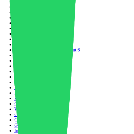
Digitale Transformation
3
Wirtschaft
7
Elektrofahrzeug
16
Elektrifizierung
2
Elektroniksektor
8
Energie & Umwelt
12
Technische Polymere
8
Technische Kunststoffe
22
Umfeld
8
Umwelt- und Abfallmanagement
6
ESG
1
EU-Industrie
8
Messen
2
Lebensmittelverpackung
4
Lebensmittelverschwendung
1
Fußbekleidung
6
Zukunft der Logistik
1
Zukunft der Mobilität
8
Zukunft des Wassers
1
Geopolitik
2
Weltwirtschaft
7
Grüne Wirtschaft
9
Grüne Technologie
3
Gesundheitspflege
2
Indien
1