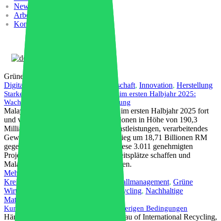
News
Arbeiten Sie mit uns
Kontakte
Deutsch
Grüne Wirtschaft
Digitale Transformation
,
Grüne Wirtschaft
,
Innovation
,
Herstellung
Starke Investitionsleistung Malaysias im ersten Halbjahr 2025:
Wachstumstreiber und Vertrauensbildung
Malaysia setzte seinen robusten Kurs im ersten Halbjahr 2025 fort
und verzeichnete genehmigte Investitionen in Höhe von 190,3
Milliarden RM in den Bereichen Dienstleistungen, verarbeitendes
Gewerbe und Primärsektor – ein Anstieg um 18,71 Billionen RM
gegenüber dem Vorjahreszeitraum. Diese 3.011 genehmigten
Projekte sollen über 89.000 neue Arbeitsplätze schaffen und
Malaysias Position als … weiter festigen.
Mehr lesen
Kreislaufwirtschaft
,
Umwelt- und Abfallmanagement
,
Grüne
Wirtschaft
,
Kunststoffproduktion
,
Recycling
,
Nachhaltige
Materialien
Kunststoffrecycler berichten von schwierigen Bedingungen
Händler berichten im Auftrag des Bureau of International Recycling,