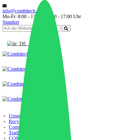
info@combitech.it
Mo-Fr: 8:00 - 13:00 | 14:00 - 17:00 Uhr
Standort
Deutsch
Unsere Geschichte
Recycling
Compounding
Trading
COMBILAB