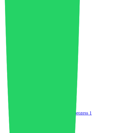
Markt für Automobilkunststoffe
37
Batterierecycling
6
Biokunststoffe
1
Biopolymerproduktion
4
Bretter
1
Buchrezension
1
Geschäft
42
Kohlenstoffgutschriften
1
Chemische Industrie
29
China
34
Kreislaufwirtschaft
75
Saubere Energie
3
Klimawandel
1
Beschichtungen und Klebstoffe
2
Gemeinschaft
3
Firmen
12
Verbundwerkstoffe
3
Kompostierbarer Kunststoff
1
Compounding
5
Konstruktion
3
Unterhaltungselektronik
2
Kontinuierlicher Faserinjektionsprozess
1
Kundenerfahrung
1
Dekarbonisierung
2
Digitale Produktpässe
1