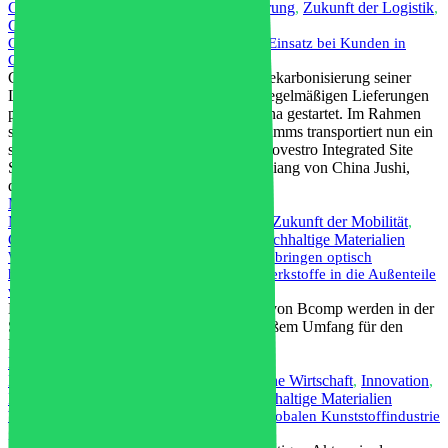
China
,
Kreislaufwirtschaft
,
Dekarbonisierung
,
Zukunft der Logistik
,
Grüne Wirtschaft
,
Polymere
Covestro startet ersten regulären E-Truck-Einsatz bei Kunden in
China
Covestro hat einen weiteren Schritt zur Dekarbonisierung seiner
Lieferkette unternommen und die ersten regelmäßigen Lieferungen
per Elektro-Lkw an einen Kunden in China gestartet. Im Rahmen
seines wachsenden grünen Logistikprogramms transportiert nun ein
schwerer Elektro-Lkw Materialien vom Covestro Integrated Site
Shanghai zum Produktionsstandort Tongxiang von China Jushi,
dem weltweit größten...
Mehr lesen
Markt für Automobilkunststoffe
,
Umfeld
,
Zukunft der Mobilität
,
Grüne Wirtschaft
,
Grüne Technologie
,
Nachhaltige Materialien
Weltneuheit: Bcomp und die BMW Group bringen optisch
hochleistungsfähige Naturfaser-Verbundwerkstoffe in die Außenteile
von Serienfahrzeugen ein
Die Hochleistungs-Naturfasermaterialien von Bcomp werden in der
Serienproduktion der BMW Group in großem Umfang für den
Exterieur- und Interieurbereich eingesetzt.
Mehr lesen
Kreislaufwirtschaft
,
Elektrofahrzeug
,
Grüne Wirtschaft
,
Innovation
,
Medizinisch
,
Recycling
,
Lieferkette
,
Nachhaltige Materialien
Wie die ASEAN-Staaten die Zukunft der globalen Kunststoffindustrie
gestalten