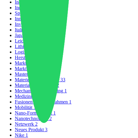
Industrielles Wachstum
13
Industriepolitik
1
Spritzguss
4
Innovation
104
Investitionen
8
Italien
1
Japan
1
Leichtbau
1
Lithiumbatterie
1
Logistik
2
Herstellung
27
Marktprognose
8
Markttrends
5
Masterbatch
1
Materielle Nachrichten
33
Materialwissenschaft
2
Mechanisches Recycling
1
Medizinisch
4
Fusionen und Übernahmen
1
Mobilität
3
Nano-Formgebung
1
Nanotechnologie
2
Netzwerk
2
Neues Produkt
3
Nike
1