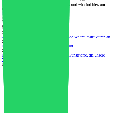
Regeneration von Ökosystemen sein kann, und wir sind hier, um
unsere...
Mehr lesen
Nahe
Kürzliche Posts
31. Juli 2026
4D-gedrucktes PEEK treibt selbstentfaltende Weltraumstrukturen an
28. Juli 2026
Kunststoffe im Elektro- und Elektronikmarkt
23. Juli 2026
Die wichtigsten Innovationen im Bereich Kunststoffe, die unsere
Welt verändert haben
Kategorien
3D-Druck
4
4D-Druck
1
Fortschrittliche Materialien
36
Luft- und Raumfahrt
1
Afrika
1
KI in der Industrie
4
Künstliche Intelligenz
5
Asien
23
Auto-Flug
2