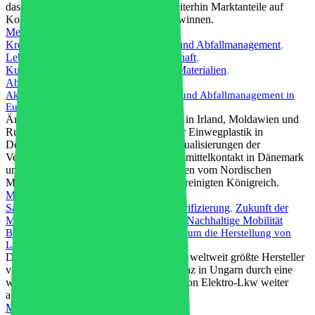
dass kostengünstige Neukunststoffe weiterhin Marktanteile auf
Kosten von recycelten Kunststoffen gewinnen.
Mehr lesen
Kreislaufwirtschaft
,
Umfeld
,
Umwelt- und Abfallmanagement
,
Lebensmittelverpackung
,
Grüne Wirtschaft
,
Kunststoffverpackungen
,
Nachhaltige Materialien
,
Abfallmanagement
Aktuelle Informationen zu Vorschriften und Abfallmanagement in
Europa für 2025
Änderungen der Pfandrückgabesysteme in Irland, Moldawien und
Rumänien; Anpassung der Gebühren für Einwegplastik in
Deutschland und den Niederlanden; Aktualisierungen der
Verordnung über Materialien mit Lebensmittelkontakt in Dänemark
und der Schweiz; und weitere Neuigkeiten vom Nordischen
Ministerrat, Island, Portugal und dem Vereinigten Königreich.
Mehr lesen
Saubere Energie
,
Elektrofahrzeug
,
Elektrifizierung
,
Zukunft der
Mobilität
,
Grüne Wirtschaft
,
Innovation
,
Nachhaltige Mobilität
BYD erweitert sein ungarisches Portfolio um die Herstellung von
Lastwagen
Das chinesische Unternehmen BYD, der weltweit größte Hersteller
von Elektrofahrzeugen, wird seine Präsenz in Ungarn durch eine
weitere Großinvestition zur Produktion von Elektro-Lkw weiter
ausbauen.
Mehr lesen