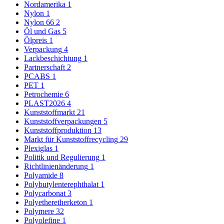
Nordamerika
1
Nylon
1
Nylon 66
2
Öl und Gas
5
Ölpreis
1
Verpackung
4
Lackbeschichtung
1
Partnerschaft
2
PCABS
1
PET
1
Petrochemie
6
PLAST2026
4
Kunststoffmarkt
21
Kunststoffverpackungen
5
Kunststoffproduktion
13
Markt für Kunststoffrecycling
29
Plexiglas
1
Politik und Regulierung
1
Richtlinienänderung
1
Polyamide
8
Polybutylenterephthalat
1
Polycarbonat
3
Polyetheretherketon
1
Polymere
32
Polyolefine
1