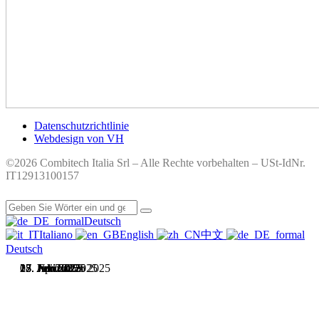
Datenschutzrichtlinie
Webdesign von VH
©2026 Combitech Italia Srl – Alle Rechte vorbehalten – USt-IdNr.
IT12913100157
Deutsch
Italiano
English
中文
Deutsch
27. November 2025
18. Juli 2025
17. Juli 2025
27. Juni 2025
17. Juni 2025
17. Juni 2025
13. Juni 2025
15. April 2025
03. Februar 2025