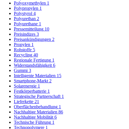
Polyoxymethylen
1
Polypropylen
1
Polystyrol
4
Polyurethan
2
Polyurethane
1
Pressemitteilung
10
Preisindizes
3
Preisankündigungen
2
Propylen
1
Rohstoffe
5
Recycling
40
Regionale Fertigung
1
Widerstandsfähigkeit
6
Gummi
3
Intelligente Materialien
15
Smartphone-Markt
2
Solarenergie
1
Festkörperbatterie
1
Strategische Partnerschaft
1
Lieferkette
21
Oberflächenbehandlung
1
Nachhaltige Materialien
86
Nachhaltige Mobilität
6
Technische Führung
1
Technopolymere
1